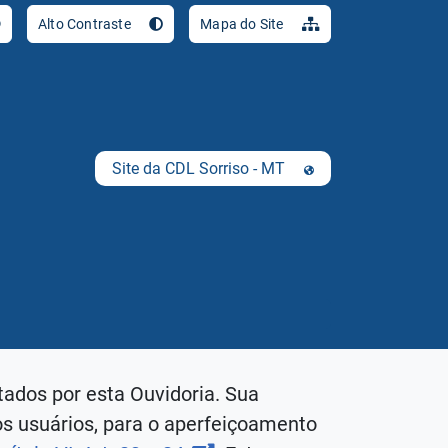
Ir para o conteúdo [al
Alto Contraste
Mapa do Site
Site da CDL Sorriso - MT
tados por esta Ouvidoria. Sua
os usuários, para o aperfeiçoamento