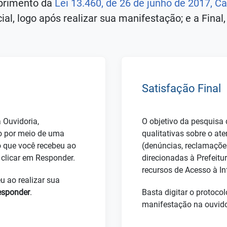
mprimento da
Lei 13.460, de 26 de junho de 2017, Cap
cial, logo após realizar sua manifestação; e a Fina
Satisfação Final
 Ouvidoria,
O objetivo da pesquisa 
ão por meio de uma
qualitativas sobre o a
lo que você recebeu ao
(denúncias, reclamações
 clicar em Responder.
direcionadas à Prefeitur
recursos de Acesso à I
u ao realizar sua
esponder
.
Basta digitar o protoco
manifestação na ouvido