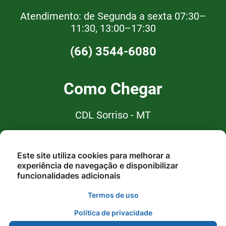
Atendimento: de Segunda a sexta 07:30–
11:30, 13:00–17:30
(66) 3544-6080
Como Chegar
CDL Sorriso - MT
Rua do Bosque, SN - Lote 01 A -
Centro - 78.890-000 - Sorriso -
Este site utiliza cookies para melhorar a
MT
experiência de navegação e disponibilizar
funcionalidades adicionais
Termos de uso
Política de privacidade